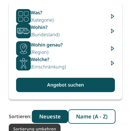
Was?
(Kategorie)
Wohin?
(Bundesland)
Wohin genau?
(Region)
Welche?
(Einschränkung)
Angebot suchen
Neueste
Name (A - Z)
Sortieren:
Sortierung umkehren