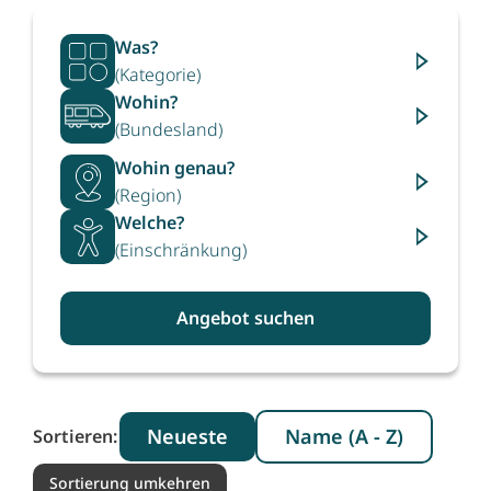
Was?
(Kategorie)
Wohin?
(Bundesland)
Wohin genau?
(Region)
Welche?
(Einschränkung)
Angebot suchen
Neueste
Name (A - Z)
Sortieren:
Sortierung umkehren