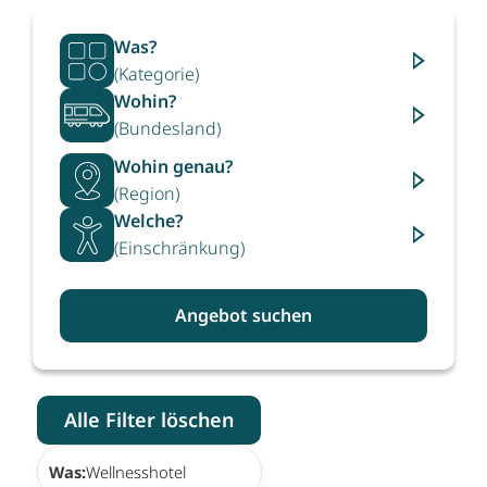
Was?
(Kategorie)
Wohin?
(Bundesland)
Wohin genau?
(Region)
Welche?
(Einschränkung)
Angebot suchen
Alle Filter löschen
×
Was:
Wellnesshotel