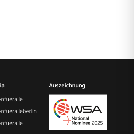
ia
Auszeichnung
nfueralle
nfueralleberlin
nfueralle