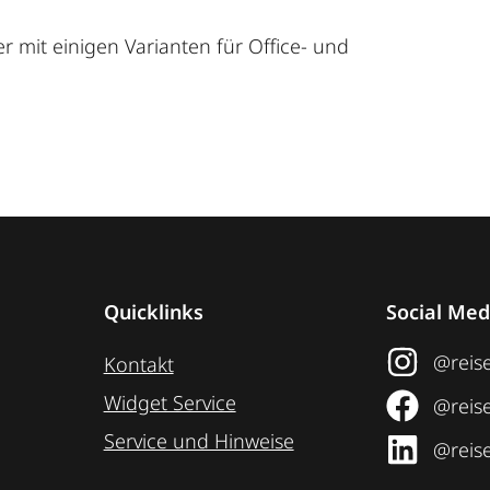
r mit einigen Varianten für Office- und
Quicklinks
Social Med
@reise
Kontakt
Widget Service
@reise
Service und Hinweise
@reise