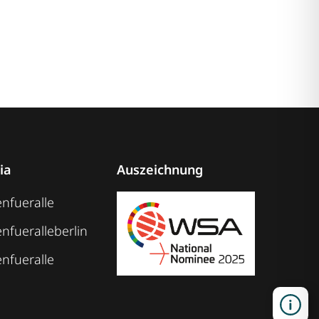
ia
Auszeichnung
nfueralle
nfueralleberlin
nfueralle