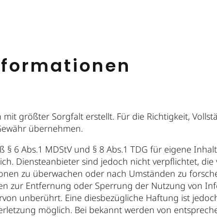
nformationen
it größter Sorgfalt erstellt. Für die Richtigkeit, Vollst
 Gewähr übernehmen.
äß § 6 Abs.1 MDStV und § 8 Abs.1 TDG für eigene Inhal
ch. Diensteanbieter sind jedoch nicht verpflichtet, di
onen zu überwachen oder nach Umständen zu forschen,
ngen zur Entfernung oder Sperrung der Nutzung von I
rvon unberührt. Eine diesbezügliche Haftung ist jedoc
verletzung möglich. Bei bekannt werden von entsprec