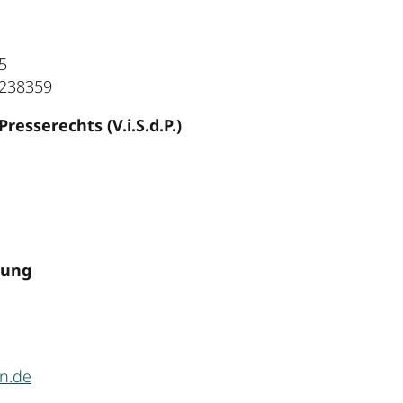
5
1238359
resserechts (V.i.S.d.P.)
rung
n.de