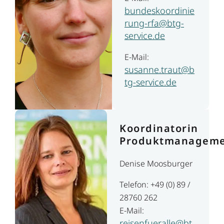
bundeskoordinie
rung-rfa@btg-
service.de
E-Mail:
susanne.traut@b
tg-service.de
Koordinatorin
Produktmanagem
Denise Moosburger
Telefon: +49 (0) 89 /
28760 262
E-Mail:
reisenfueralle@bt