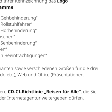
end Ihrer Kennzeichnung das
Logo
ramme
it Gehbehinderung“
 Rollstuhlfahrer“
it Hörbehinderung“
enschen“
it Sehbehinderung“
hen“
ven Beeinträchtigungen“
rianten sowie verschiedenen Größen für die drei
k, etc.), Web und Office (Präsentationen,
sere
CD-CI-Richtlinie „Reisen für Alle“
, die Sie
oder Internetagentur weitergeben dürfen.