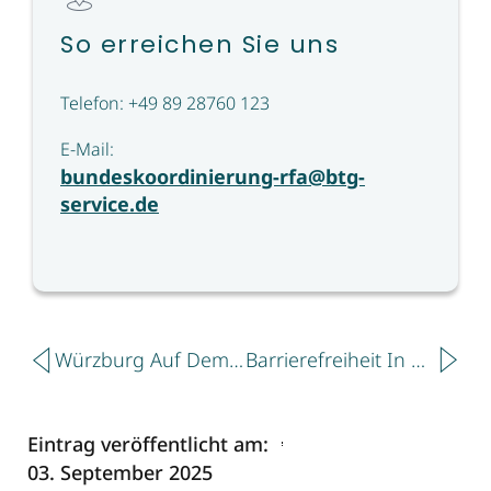
So erreichen Sie uns
Telefon: +49 89 28760 123
E-Mail:
bundeskoordinierung-rfa@btg-
service.de
Zurück
Näch
Würzburg Auf Dem Weg Zum Reiseziel Für Alle: 11 Neue Betriebe Im Rahmen Von „Reisen Für Alle“ Zertifiziert
Barrierefreiheit In Mühlhausen
Eintrag veröffentlicht am:
03. September 2025