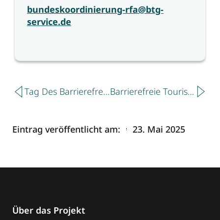
bundeskoordinierung-rfa@btg-
service.de
Zurück
Näch
Tag Des Barrierefreien Tourismus 2025
Barrierefreie Tourismusangebote In Der Nationalpark-Region Ausgezeichnet
Eintrag veröffentlicht am:
23. Mai 2025
Über das Projekt