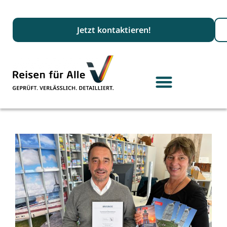
Suc
Jetzt kontaktieren!