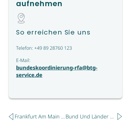
aufnehmen
So erreichen Sie uns
Telefon: +49 89 28760 123
E-Mail:
bundeskoordinierung-rfa@btg-
service.de
Zurück
Näch
Frankfurt Am Main Erneut Nach „Reisen Für Alle“ Ausgezeichnet
Bund Und Länder Vereinbaren Eckpunkte Zur Nahtlosen Fortführung Von „Reisen Für Alle“