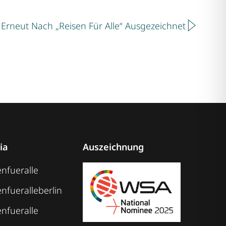
Nächst
Erneut Nach „Reisen Für Alle“ Ausgezeichnet
ia
Auszeichnung
nfueralle
nfueralleberlin
nfueralle