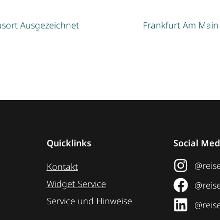
usort Ausgezeichnet
Frankfurt Am Main 
Quicklinks
Social Med
@reise
Kontakt
Widget Service
@reise
Service und Hinweise
@reise