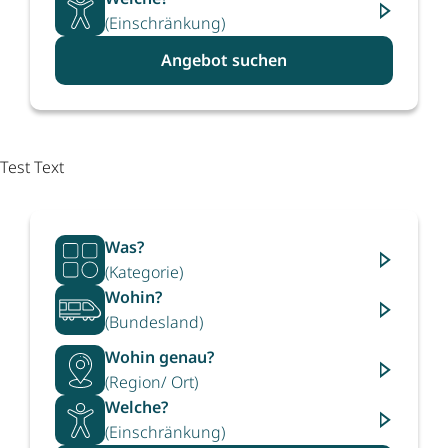
(Einschränkung)
Angebot suchen
Test Text
Was?
(Kategorie)
Wohin?
(Bundesland)
Wohin genau?
(Region/ Ort)
Welche?
(Einschränkung)