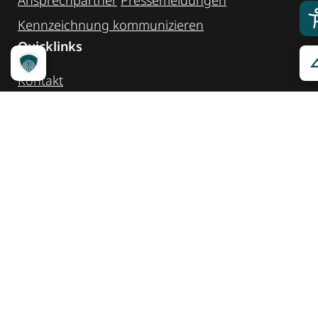
Ansprechpartner
Pressemeldungen
Kennzeichnung ­kommunizieren
Quicklinks
Kontakt
Widget Service
Service und Hinweise
Social Media
@reisenfueralle
@reisenfueralleberlin
@reisenfueralle
Auszeichnung