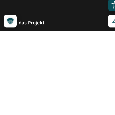
Über das Projekt
Kennzeichnungssystem
Qualitätskriterien
Erheber werden
Unsere Partner
Service
Ansprechpartner
Pressemeldungen
Kennzeichnung ­kommunizieren
Quicklinks