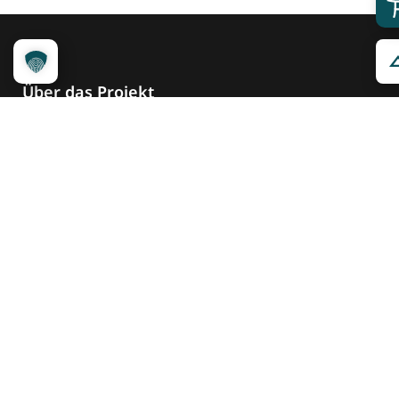
Über das Projekt
Kennzeichnungssystem
Qualitätskriterien
Erheber werden
Unsere Partner
Service
Ansprechpartner
Pressemeldungen
Kennzeichnung ­kommunizieren
Quicklinks