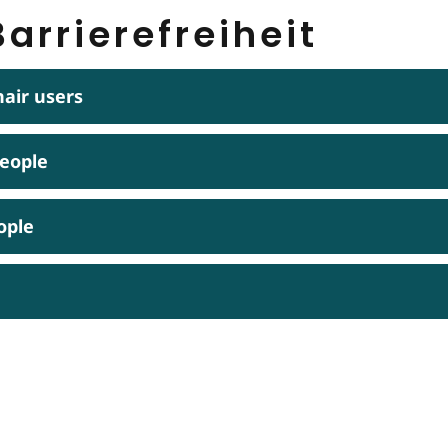
arrierefreiheit
hair users
people
ople