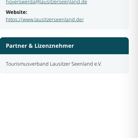
hoyerswerda@lausitzerseenland.de
Website:
https://www.lausitzerseenland.de/
Partner & Lizenznehmer
Tourismusverband Lausitzer Seenland e.V.