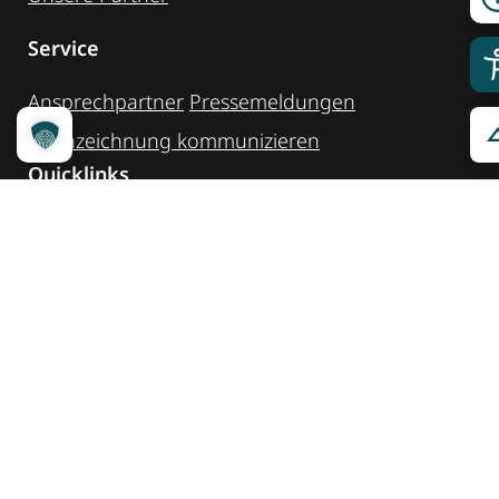
Service
Ansprechpartner
Pressemeldungen
Kennzeichnung ­kommunizieren
Quicklinks
Kontakt
Widget Service
Service und Hinweise
Social Media
@reisenfueralle
@reisenfueralleberlin
@reisenfueralle