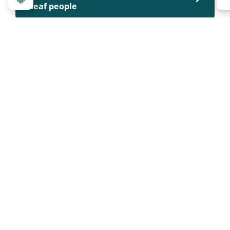
deaf people
People with visual impairment and
blind people
People with cognitive impairments
Über das Projekt
Kennzeichnungssystem