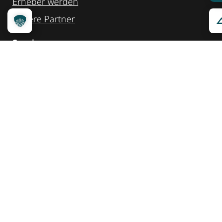
Erheber werden
Unsere Partner
Service
Ansprechpartner
Pressemeldungen
Kennzeichnung ­kommunizieren
Quicklinks
Kontakt
Widget Service
Service und Hinweise
Social Media
@reisenfueralle