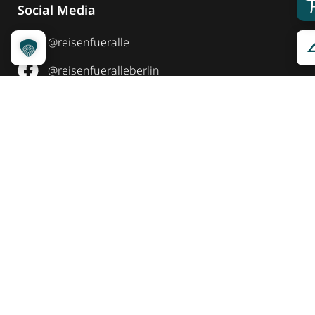
Social Media
@reisenfueralle
@reisenfueralleberlin
@reisenfueralle
Auszeichnung