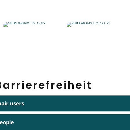
arrierefreiheit
hair users
people