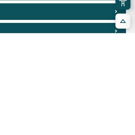
ia
Auszeichnung
nfueralle