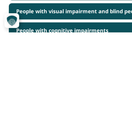
People with visual impairment and blind pe
People with cognitive impairments
Über das Projekt
Service
Kennzeichnungssystem
Ansprechpartner