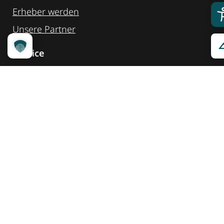
Erheber werden
Unsere Partner
Service
Ansprechpartner
Pressemeldungen
Kennzeichnung ­kommunizieren
Quicklinks
Kontakt
Widget Service
Service und Hinweise
Social Media
@reisenfueralle