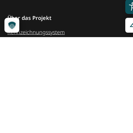
Über das Projekt
Kennzeichnungssystem
Qualitätskriterien
Erheber werden
Unsere Partner
Service
Ansprechpartner
Pressemeldungen
Kennzeichnung ­kommunizieren
Quicklinks
Kontakt