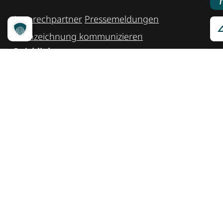
Ansprechpartner
Pressemeldungen
Kennzeichnung ­kommunizieren
Quicklinks
Kontakt
Widget Service
Service und Hinweise
Social Media
@reisenfueralle
@reisenfueralleberlin
@reisenfueralle
Auszeichnung