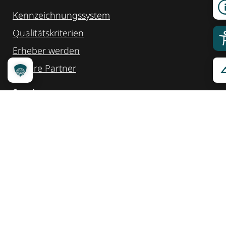
Kennzeichnungssystem
Qualitätskriterien
Erheber werden
Unsere Partner
Service
Ansprechpartner
Pressemeldungen
Kennzeichnung ­kommunizieren
Quicklinks
Kontakt
Widget Service
Service und Hinweise