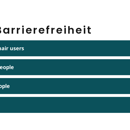
arrierefreiheit
hair users
people
ople