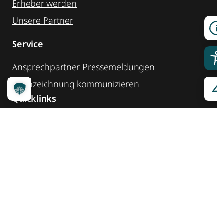
Erheber werden
Unsere Partner
Service
Ansprechpartner
Pressemeldungen
Kennzeichnung ­kommunizieren
Quicklinks
Kontakt
Widget Service
Service und Hinweise
Social Media
@reisenfueralle