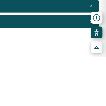
ia
Auszeichnung
nfueralle