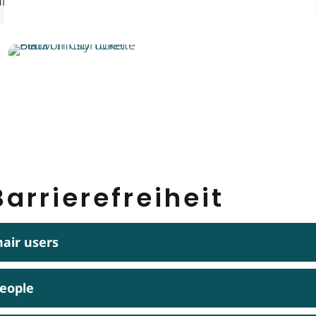
arrierefreiheit
hair users
people