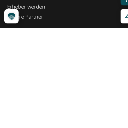
Erheber werden
Unsere Partner
Service
Ansprechpartner
Pressemeldungen
Kennzeichnung ­kommunizieren
Quicklinks
Kontakt
Widget Service
Service und Hinweise
Social Media
@reisenfueralle