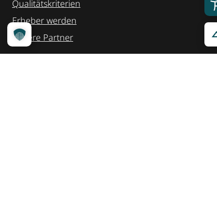
Qualitätskriterien
Erheber werden
Unsere Partner
Service
Ansprechpartner
Pressemeldungen
Kennzeichnung ­kommunizieren
Quicklinks
Kontakt
Widget Service
Service und Hinweise
Social Media