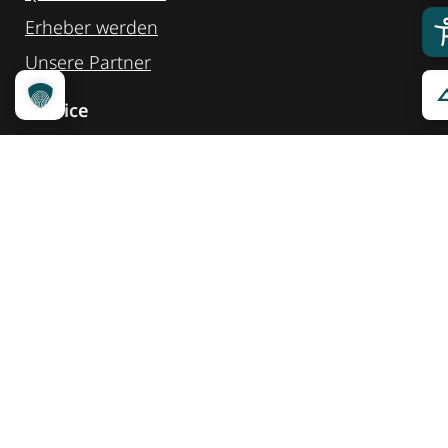
Erheber werden
Unsere Partner
Service
Ansprechpartner
Pressemeldungen
Kennzeichnung ­kommunizieren
Quicklinks
Kontakt
Widget Service
Service und Hinweise
Social Media
@reisenfueralle