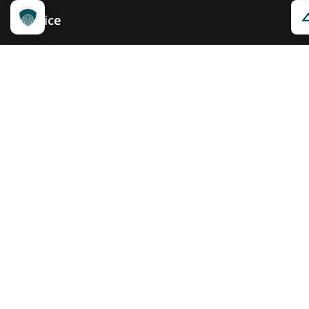
Service
Ansprechpartner
Pressemeldungen
Kennzeichnung ­kommunizieren
Quicklinks
Kontakt
Widget Service
Service und Hinweise
Social Media
@reisenfueralle
@reisenfueralleberlin
@reisenfueralle