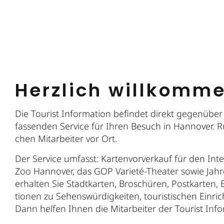
Herzlich willkomm
Die Tou­rist In­for­ma­ti­on befindet di­rekt ge­gen­
fas­sen­den Ser­vice für Ih­ren Be­such in Han­no­ver. 
chen Mit­ar­bei­ter vor Ort.
Der Ser­vice um­fasst: Kar­ten­vor­ver­kauf für den In­ter
Zoo Han­no­ver, das GOP Va­rie­té-Thea­ter so­wie Jah­r
er­hal­ten Sie Stadt­kar­ten, Bro­schü­ren, Post­kar­ten, B
tio­nen zu Se­hens­wür­dig­kei­ten, tou­ris­ti­schen Ein­ri
Dann hel­fen Ih­nen die Mit­ar­bei­ter der Tou­rist In­for