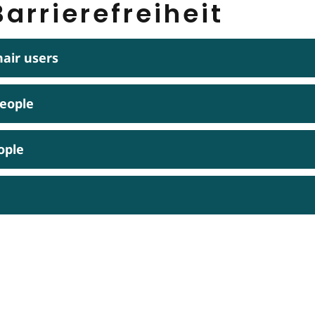
arrierefreiheit
hair users
people
ople