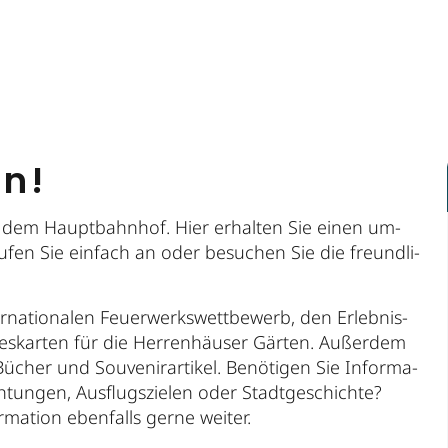
en!
über dem Haupt­bahn­hof. Hier erhalten Sie einen um­
Ru­fen Sie ein­fach an oder be­su­chen Sie die freund­li­
­na­tio­na­len Feu­er­werks­wett­be­werb, den Er­leb­nis-
es­kar­ten für die Her­ren­häu­ser Gär­ten. Au­ßer­dem
ü­cher und Sou­ve­ni­rar­ti­kel. Be­nö­ti­gen Sie In­for­ma­
ch­tun­gen, Aus­flugs­zie­len oder Stadt­ge­schich­te?
­ma­ti­on eben­falls ger­ne wei­ter.