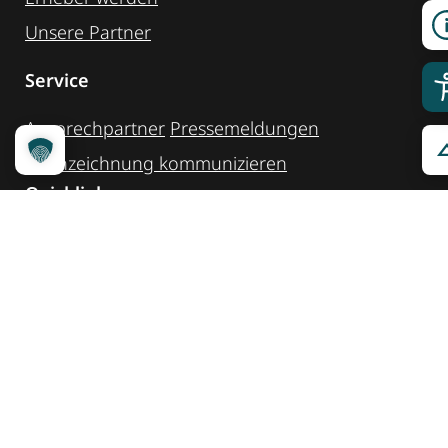
Unsere Partner
Service
Ansprechpartner
Pressemeldungen
Kennzeichnung ­kommunizieren
Quicklinks
Kontakt
Widget Service
Service und Hinweise
Social Media
@reisenfueralle
@reisenfueralleberlin