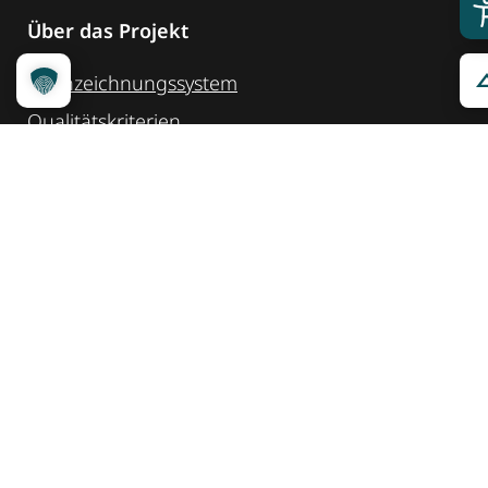
Über das Projekt
Kennzeichnungssystem
Qualitätskriterien
Erheber werden
Unsere Partner
Service
Ansprechpartner
Pressemeldungen
Kennzeichnung ­kommunizieren
Quicklinks
Kontakt
Widget Service