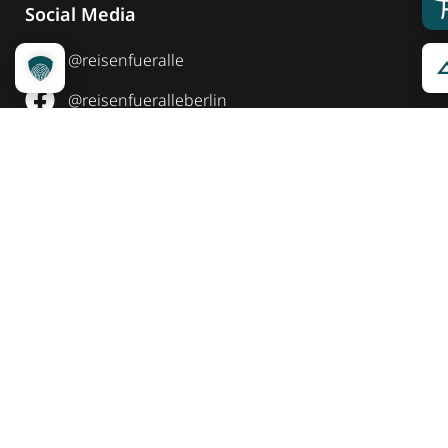
Social Media
@reisenfueralle
@reisenfueralleberlin
@reisenfueralle
Auszeichnung