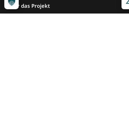
Über das Projekt
Kennzeichnungssystem
Qualitätskriterien
Erheber werden
Unsere Partner
Service
Ansprechpartner
Pressemeldungen
Kennzeichnung ­kommunizieren
Quicklinks
Kontakt
Widget Service