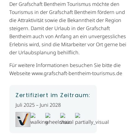
Der Graf­schaft Bent­heim Tou­ris­mus möch­te den
Tou­ris­mus in der Graf­schaft Bent­heim för­dern und
die At­trak­ti­vi­tät so­wie die Be­kannt­heit der Re­gi­on
stei­gern. Damit der Urlaub in der Grafschaft
Bentheim auch von Anfang an ein unvergessliches
Erlebnis wird, sind die Mitarbeiter vor Ort gerne bei
der Urlaubsplanung behilflich.
Für weitere Informationen besuchen Sie bitte die
Webseite www.grafschaft-bentheim-tourismus.de
Zertifiziert im Zeitraum:
Juli 2025 – Juni 2028