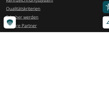
Qualitätskriterien
Erheber werden
Unsere Partner
Service
Ansprechpartner
Pressemeldungen
Kennzeichnung ­kommunizieren
Quicklinks
Kontakt
Widget Service
Service und Hinweise
Social Media