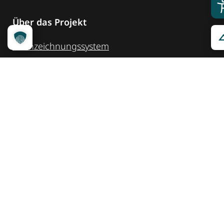
Über das Projekt
Kennzeichnungssystem
Qualitätskriterien
Erheber werden
Unsere Partner
Service
Ansprechpartner
Pressemeldungen
Kennzeichnung ­kommunizieren
Quicklinks
Kontakt
Widget Service