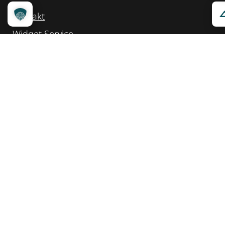
Kontakt
Widget Service
Service und Hinweise
Social Media
@reisenfueralle
@reisenfueralleberlin
@reisenfueralle
Auszeichnung