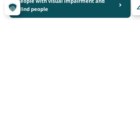
People with visual impairment and
blind people
People with cognitive impairments
Über das Projekt
Kennzeichnungssystem
Qualitätskriterien
Erheber werden