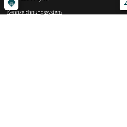
Kennzeichnungssystem
Qualitätskriterien
Erheber werden
Unsere Partner
Service
Ansprechpartner
Pressemeldungen
Kennzeichnung ­kommunizieren
Quicklinks
Kontakt
Widget Service
Service und Hinweise