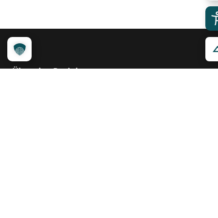
Über das Projekt
Kennzeichnungssystem
Qualitätskriterien
Erheber werden
Unsere Partner
Service
Ansprechpartner
Pressemeldungen
Kennzeichnung ­kommunizieren