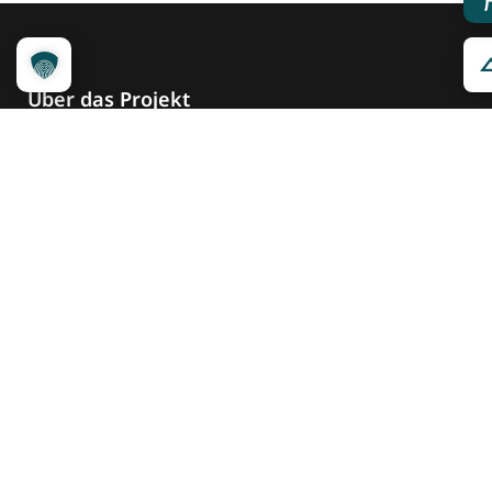
Über das Projekt
Kennzeichnungssystem
Qualitätskriterien
Erheber werden
Unsere Partner
Service
Ansprechpartner
Pressemeldungen
Kennzeichnung ­kommunizieren
Quicklinks