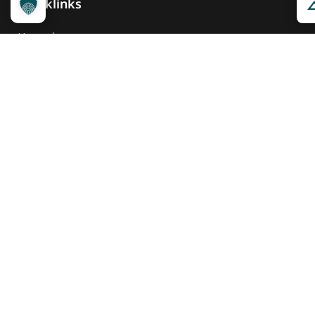
Quicklinks
Kontakt
Widget Service
Service und Hinweise
Social Media
@reisenfueralle
@reisenfueralleberlin
@reisenfueralle
Auszeichnung