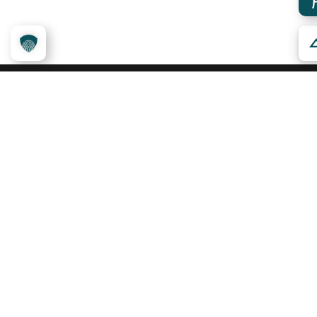
Über das Projekt
Kennzeichnungssystem
Qualitätskriterien
Erheber werden
Unsere Partner
Service
Ansprechpartner
Pressemeldungen