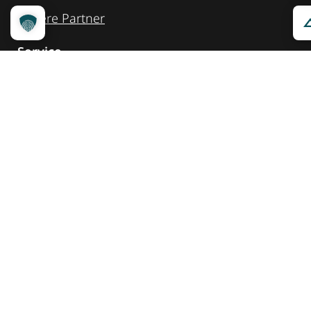
Unsere Partner
Service
Ansprechpartner
Pressemeldungen
Kennzeichnung ­kommunizieren
Quicklinks
Kontakt
Widget Service
Service und Hinweise
Social Media
@reisenfueralle
@reisenfueralleberlin