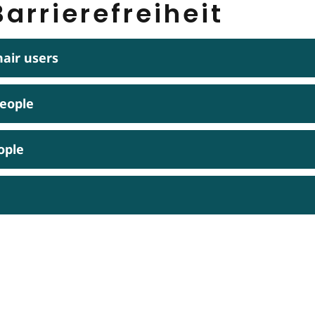
arrierefreiheit
hair users
people
ople