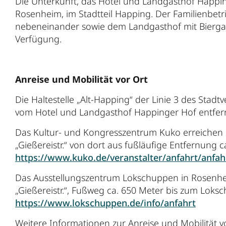
Die Unterkunft, das Hotel und Landgasthof Happin
Rosenheim, im Stadtteil Happing. Der Familienbetr
nebeneinander sowie dem Landgasthof mit Biergart
Verfügung.
Anreise und Mobilität vor Ort
Die Haltestelle „Alt-Happing“ der Linie 3 des Sta
vom Hotel und Landgasthof Happinger Hof entfer
Das Kultur- und Kongresszentrum Kuko erreichen Si
„Gießereistr.“ von dort aus fußläufige Entfernung ca
https://www.kuko.de/veranstalter/anfahrt/anfah
Das Ausstellungszentrum Lokschuppen in Rosenheim 
„Gießereistr.“, Fußweg ca. 650 Meter bis zum Loksc
https://www.lokschuppen.de/info/anfahrt
Weitere Informationen zur Anreise und Mobilität vo